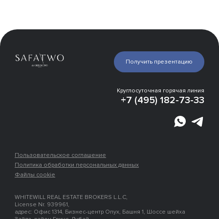
Галерея
Получить презентацию
Инфраструктура
Эксперты о проекте
Отделка
Круглосуточная горячая линия
План платежей
+7 (495) 182-73-33
Расположение
Застройщик
Пользовательское соглашение
Политика обработки персональных данных
Файлы cookie
WHITEWILL REAL ESTATE BROKERS L.L.C,
License Nr. 939961,
адрес: Офис 1314, Бизнес-центр Onyx, Башня 1, Шоссе шейха